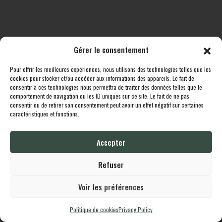
Gérer le consentement
Pour offrir les meilleures expériences, nous utilisons des technologies telles que les
All destinations
Boutique
Fishstock
Contact
cookies pour stocker et/ou accéder aux informations des appareils. Le fait de
consentir à ces technologies nous permettra de traiter des données telles que le
comportement de navigation ou les ID uniques sur ce site. Le fait de ne pas
Lodgingcarp
is proudly powered by
Design by
Whornat.com
|
Politique de
consentir ou de retirer son consentement peut avoir un effet négatif sur certaines
confidentialité
caractéristiques et fonctions.
Accepter
English
Français
Refuser
Voir les préférences
Politique de cookies
Privacy Policy