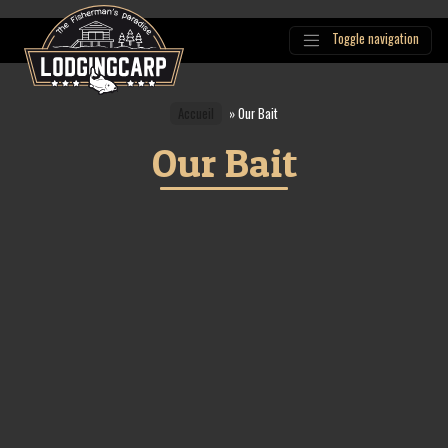
Toggle navigation
Main
Navigation
Accueil
»
Our Bait
Our Bait