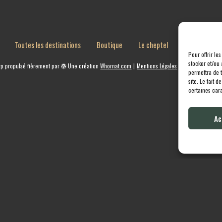
Toutes les destinations
Boutique
Le cheptel
Contact
Pour offrir le
stocker et/ou 
rp
propulsé fièrement par
Une création
Whornat.com
|
Mentions Légales
|
Politique de conf
permettra de 
site. Le fait 
certaines cara
Ac
English
Français