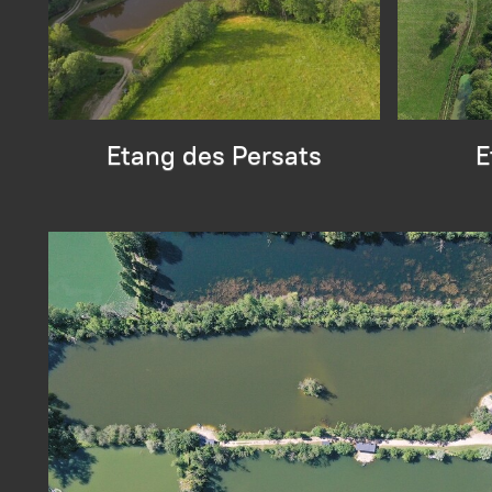
Etang des Persats
E