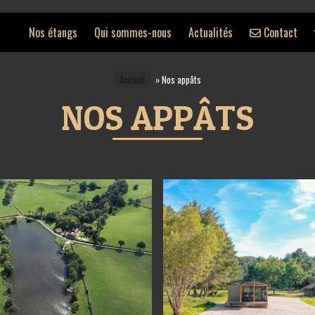
Nos étangs
Qui sommes-nous
Actualités
Contact
Accueil
»
Nos appâts
NOS APPÂTS