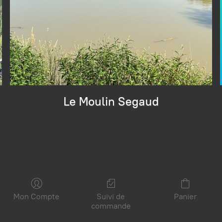
Le Moulin Segaud
Mon Compte
Suivi de
Panier
commande