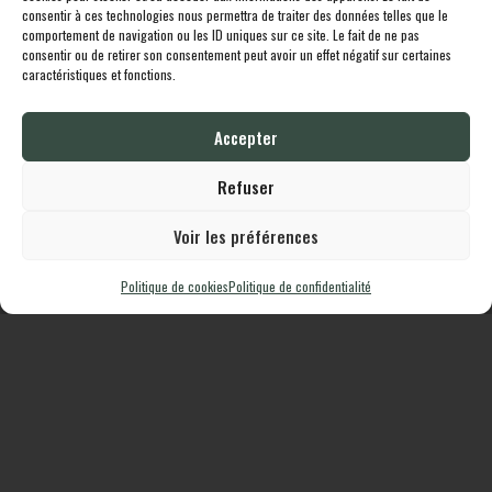
de la loi n° 78-17 du 6 janvier 1978).
consentir à ces technologies nous permettra de traiter des données telles que le
comportement de navigation ou les ID uniques sur ce site. Le fait de ne pas
consentir ou de retirer son consentement peut avoir un effet négatif sur certaines
caractéristiques et fonctions.
Toutes les destinations
Boutique
Le cheptel
Contact
Accepter
Lodgingcarp
propulsé fièrement par
Une création
Whornat.com
|
Mentions
Légales
|
Politique de confidentialité
Refuser
Voir les préférences
Politique de cookies
Politique de confidentialité