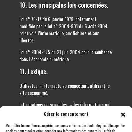
10. Les principales lois concernées.
Loi n° 78-17 du 6 janvier 1978, notamment
modifiée par la loi n° 2004-801 du 6 août 2004
relative à l’informatique, aux fichiers et aux
libertés.
Loi n° 2004-575 du 21 juin 2004 pour la confiance
dans l’économie numérique.
11. Lexique.
Utilisateur : Internaute se connectant, utilisant le
site susnommé.
Informations personnelles : « les informations qui
permettent, sous quelque forme que ce soit,
Gérer le consentement
directement ou non, l’identification des personnes
physiques auxquelles elles s’appliquent » (article 4
Pour offrir les meilleures expériences, nous utilisons des technologies telles que les
cookies pour stocker et/ou accéder aux informations des appareils. Le fait de