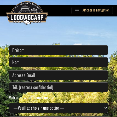
Afficher la navigation
Main
Navigation
Votre question concerne :