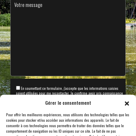
En soumettant ce formulaire, j'accepte que les informations saisies
soient utilisées pour me recontacter. Je confirme avoir pris connaissance
de
notre politique de confidentialité
Gérer le consentement
En soumettant ce formulaire, j'accepte que les informations saisies
soient utilisées, exploitées, traitées dans le cadre d'une relation
Pour offrir les meilleures expériences, nous utilisons des technologies telles que les
commerciale
cookies pour stocker et/ou accéder aux informations des appareils. Le fait de
consentir à ces technologies nous permettra de traiter des données telles que le
comportement de navigation ou les ID uniques sur ce site. Le fait de ne pas