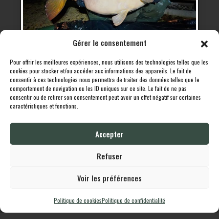
Gérer le consentement
UNE CARPE DE 30.3KG PLAINE1
Pour offrir les meilleures expériences, nous utilisons des technologies telles que les
Rédigé le
24 novembre 2020
cookies pour stocker et/ou accéder aux informations des appareils. Le fait de
Un nouveau poisson de folie Plaine 1, UNE MIROIR DE
consentir à ces technologies nous permettra de traiter des données telles que le
DINGUE !!
comportement de navigation ou les ID uniques sur ce site. Le fait de ne pas
consentir ou de retirer son consentement peut avoir un effet négatif sur certaines
Lire la suite…
caractéristiques et fonctions.
Publié dans
Actualité
Accepter
Refuser
Voir les préférences
Politique de cookies
Politique de confidentialité