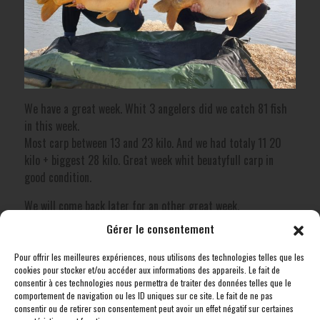
We have a great week. Whit 3 angelers did we catch 81 fish
in this week.
Most carp between 13 and 23 kilo. And we had totaly 11 20
kilo + biggest 28 kilo. Great week whit beuatyfull carp in
good condition.
We will come back later for an other great week.
Gérer le consentement
Arends
Patrick
Pour offrir les meilleures expériences, nous utilisons des technologies telles que les
Note:
cookies pour stocker et/ou accéder aux informations des appareils. Le fait de
consentir à ces technologies nous permettra de traiter des données telles que le
comportement de navigation ou les ID uniques sur ce site. Le fait de ne pas
consentir ou de retirer son consentement peut avoir un effet négatif sur certaines