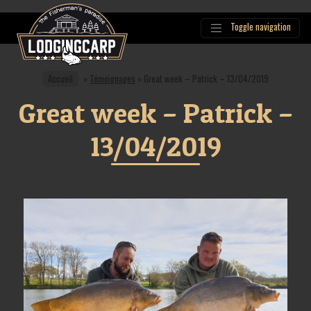
Toggle navigation
Main
Navigation
Accueil
»
Témoignages
»
Great week – Patrick – 13/04/2019
Great week – Patrick –
13/04/2019