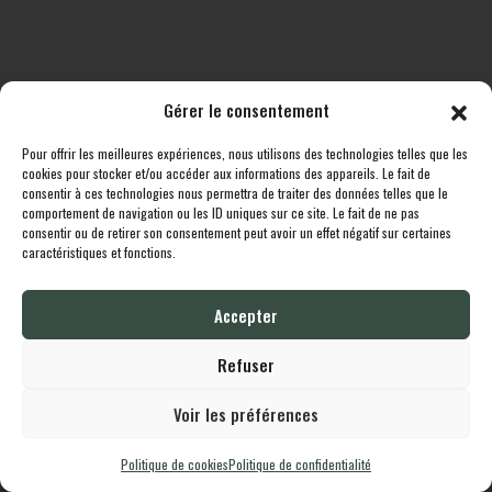
Gérer le consentement
Pour offrir les meilleures expériences, nous utilisons des technologies telles que les
Toutes les destinations
Boutique
Le cheptel
Contact
cookies pour stocker et/ou accéder aux informations des appareils. Le fait de
consentir à ces technologies nous permettra de traiter des données telles que le
comportement de navigation ou les ID uniques sur ce site. Le fait de ne pas
Lodgingcarp
propulsé fièrement par
Une création
Whornat.com
|
Mentions
consentir ou de retirer son consentement peut avoir un effet négatif sur certaines
Légales
|
Politique de confidentialité
caractéristiques et fonctions.
Accepter
English
Français
Refuser
Voir les préférences
Politique de cookies
Politique de confidentialité