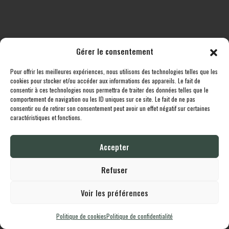
Gérer le consentement
Pour offrir les meilleures expériences, nous utilisons des technologies telles que les
Toutes les destinations
Boutique
Le cheptel
Contact
cookies pour stocker et/ou accéder aux informations des appareils. Le fait de
consentir à ces technologies nous permettra de traiter des données telles que le
comportement de navigation ou les ID uniques sur ce site. Le fait de ne pas
Lodgingcarp
propulsé fièrement par
Une création
Whornat.com
|
Mentions
consentir ou de retirer son consentement peut avoir un effet négatif sur certaines
Légales
|
Politique de confidentialité
caractéristiques et fonctions.
Accepter
English
Français
Refuser
Voir les préférences
Politique de cookies
Politique de confidentialité