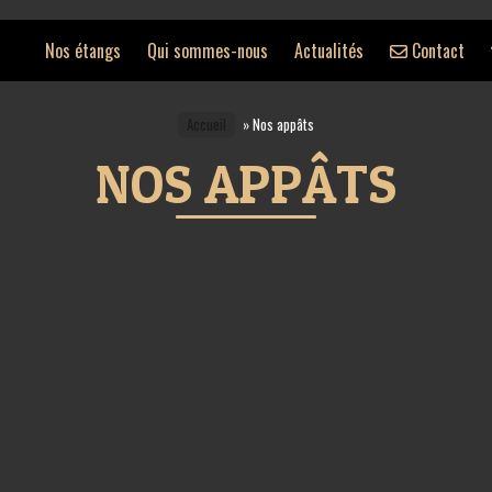
Nos étangs
Qui sommes-nous
Actualités
Contact
Accueil
»
Nos appâts
NOS APPÂTS