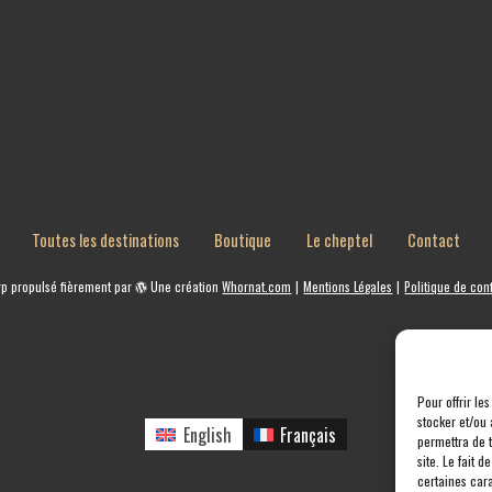
Toutes les destinations
Boutique
Le cheptel
Contact
rp
propulsé fièrement par
Une création
Whornat.com
|
Mentions Légales
|
Politique de conf
Pour offrir le
stocker et/ou 
English
Français
permettra de 
site. Le fait 
certaines cara