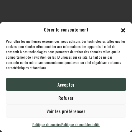
Gérer le consentement
Pour offrir les meilleures expériences, nous utilisons des technologies telles que les
Toutes les destinations
Boutique
Le cheptel
Contact
cookies pour stocker et/ou accéder aux informations des appareils. Le fait de
consentir à ces technologies nous permettra de traiter des données telles que le
comportement de navigation ou les ID uniques sur ce site. Le fait de ne pas
Lodgingcarp
propulsé fièrement par
Une création
Whornat.com
|
Mentions
consentir ou de retirer son consentement peut avoir un effet négatif sur certaines
Légales
|
Politique de confidentialité
caractéristiques et fonctions.
Accepter
English
Français
Refuser
Voir les préférences
Politique de cookies
Politique de confidentialité