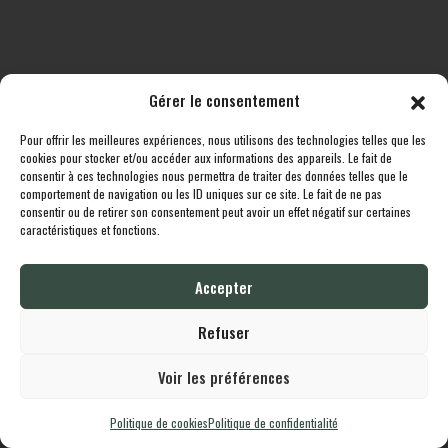
Gérer le consentement
Pour offrir les meilleures expériences, nous utilisons des technologies telles que les
Toutes les destinations
Boutique
Le cheptel
Contact
cookies pour stocker et/ou accéder aux informations des appareils. Le fait de
consentir à ces technologies nous permettra de traiter des données telles que le
comportement de navigation ou les ID uniques sur ce site. Le fait de ne pas
Lodgingcarp
propulsé fièrement par
Une création
Whornat.com
|
Mentions
consentir ou de retirer son consentement peut avoir un effet négatif sur certaines
Légales
|
Politique de confidentialité
caractéristiques et fonctions.
Accepter
English
Français
Refuser
Voir les préférences
Politique de cookies
Politique de confidentialité