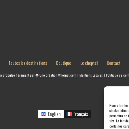
Toutes les destinations
Boutique
Le cheptel
Contact
rp
propulsé fièrement par
Une création
Whornat.com
|
Mentions Légales
|
Politique de conf
Pour offrir le
stocker et/ou 
English
Français
permettra de 
site. Le fait 
certaines cara