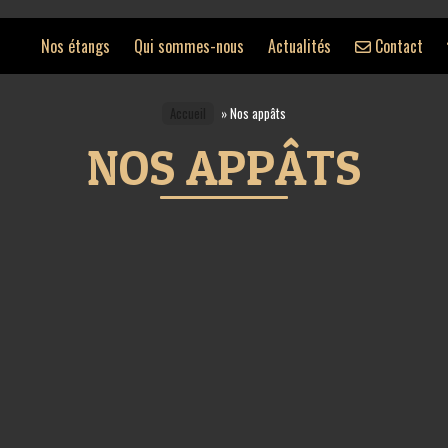
Nos étangs
Qui sommes-nous
Actualités
Contact
Accueil
»
Nos appâts
NOS APPÂTS