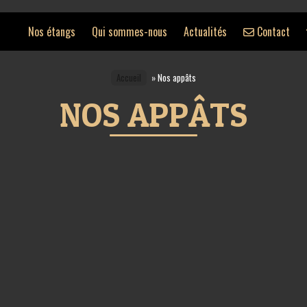
Nos étangs
Qui sommes-nous
Actualités
Contact
Accueil
»
Nos appâts
NOS APPÂTS