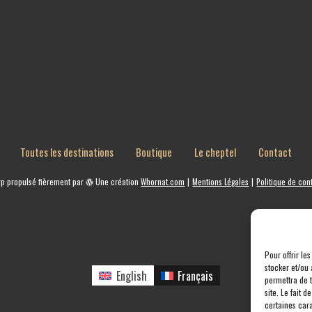
Toutes les destinations
Boutique
Le cheptel
Contact
rp
propulsé fièrement par
Une création
Whornat.com
|
Mentions Légales
|
Politique de conf
Pour offrir le
stocker et/ou 
English
Français
permettra de 
site. Le fait 
certaines cara