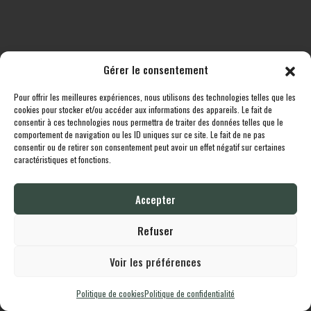
Gérer le consentement
Pour offrir les meilleures expériences, nous utilisons des technologies telles que les
Toutes les destinations
Boutique
Le cheptel
Contact
cookies pour stocker et/ou accéder aux informations des appareils. Le fait de
consentir à ces technologies nous permettra de traiter des données telles que le
comportement de navigation ou les ID uniques sur ce site. Le fait de ne pas
Lodgingcarp
propulsé fièrement par
Une création
Whornat.com
|
Mentions
consentir ou de retirer son consentement peut avoir un effet négatif sur certaines
Légales
|
Politique de confidentialité
caractéristiques et fonctions.
Accepter
English
Français
Refuser
Voir les préférences
Politique de cookies
Politique de confidentialité