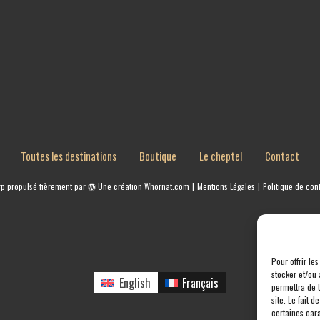
Toutes les destinations
Boutique
Le cheptel
Contact
rp
propulsé fièrement par
Une création
Whornat.com
|
Mentions Légales
|
Politique de conf
Pour offrir le
stocker et/ou 
English
Français
permettra de 
site. Le fait 
certaines cara