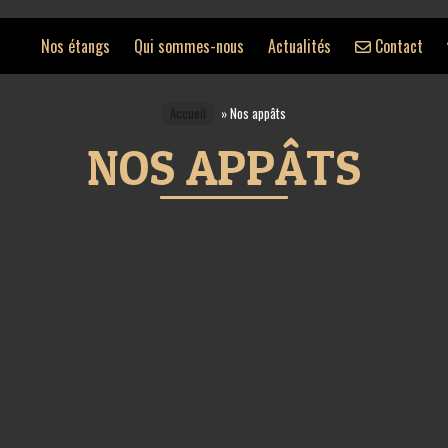
Nos étangs
Qui sommes-nous
Actualités
Contact
Accueil
»
Nos appâts
NOS APPÂTS