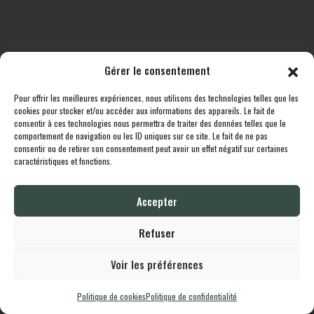
Gérer le consentement
Pour offrir les meilleures expériences, nous utilisons des technologies telles que les
Toutes les destinations
Boutique
Le cheptel
Contact
cookies pour stocker et/ou accéder aux informations des appareils. Le fait de
consentir à ces technologies nous permettra de traiter des données telles que le
comportement de navigation ou les ID uniques sur ce site. Le fait de ne pas
Lodgingcarp
propulsé fièrement par
Une création
Whornat.com
|
Mentions
consentir ou de retirer son consentement peut avoir un effet négatif sur certaines
Légales
|
Politique de confidentialité
caractéristiques et fonctions.
Accepter
English
Français
Refuser
Voir les préférences
Politique de cookies
Politique de confidentialité