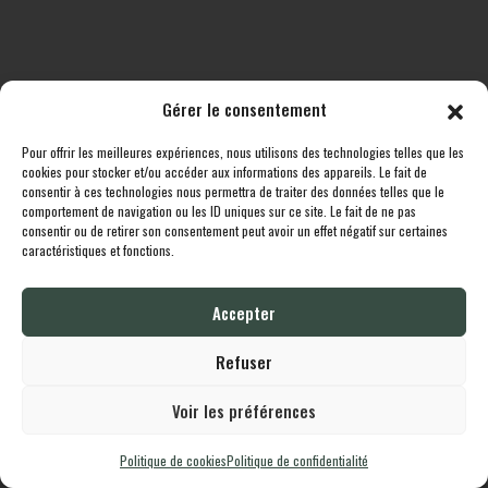
Gérer le consentement
Pour offrir les meilleures expériences, nous utilisons des technologies telles que les
Toutes les destinations
Boutique
Le cheptel
Contact
cookies pour stocker et/ou accéder aux informations des appareils. Le fait de
consentir à ces technologies nous permettra de traiter des données telles que le
comportement de navigation ou les ID uniques sur ce site. Le fait de ne pas
Lodgingcarp
propulsé fièrement par
Une création
Whornat.com
|
Mentions
consentir ou de retirer son consentement peut avoir un effet négatif sur certaines
Légales
|
Politique de confidentialité
caractéristiques et fonctions.
Accepter
English
Français
Refuser
Voir les préférences
Politique de cookies
Politique de confidentialité