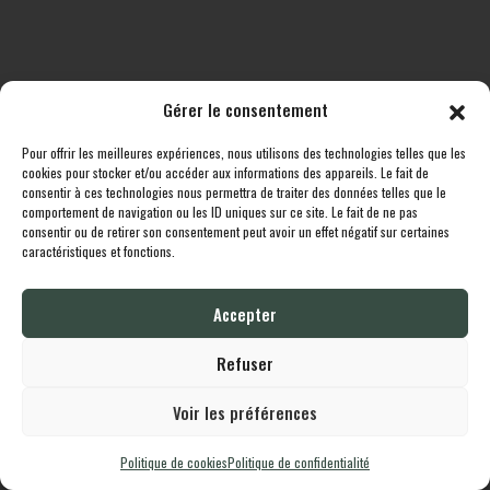
Gérer le consentement
Pour offrir les meilleures expériences, nous utilisons des technologies telles que les
Toutes les destinations
Boutique
Le cheptel
Contact
cookies pour stocker et/ou accéder aux informations des appareils. Le fait de
consentir à ces technologies nous permettra de traiter des données telles que le
comportement de navigation ou les ID uniques sur ce site. Le fait de ne pas
Lodgingcarp
propulsé fièrement par
Une création
Whornat.com
|
Mentions
consentir ou de retirer son consentement peut avoir un effet négatif sur certaines
Légales
|
Politique de confidentialité
caractéristiques et fonctions.
Accepter
English
Français
Refuser
Voir les préférences
Politique de cookies
Politique de confidentialité