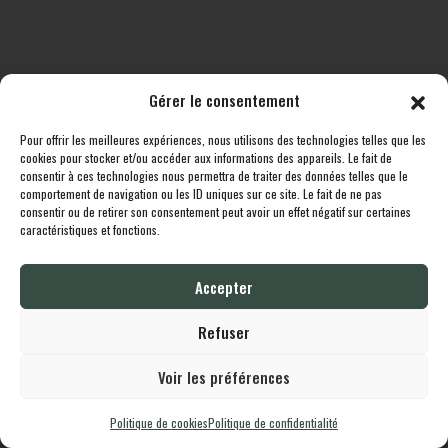
Gérer le consentement
Pour offrir les meilleures expériences, nous utilisons des technologies telles que les
Toutes les destinations
Boutique
Le cheptel
Contact
cookies pour stocker et/ou accéder aux informations des appareils. Le fait de
consentir à ces technologies nous permettra de traiter des données telles que le
comportement de navigation ou les ID uniques sur ce site. Le fait de ne pas
Lodgingcarp
propulsé fièrement par
Une création
Whornat.com
|
Mentions
consentir ou de retirer son consentement peut avoir un effet négatif sur certaines
Légales
|
Politique de confidentialité
caractéristiques et fonctions.
Accepter
English
Français
Refuser
Voir les préférences
Politique de cookies
Politique de confidentialité