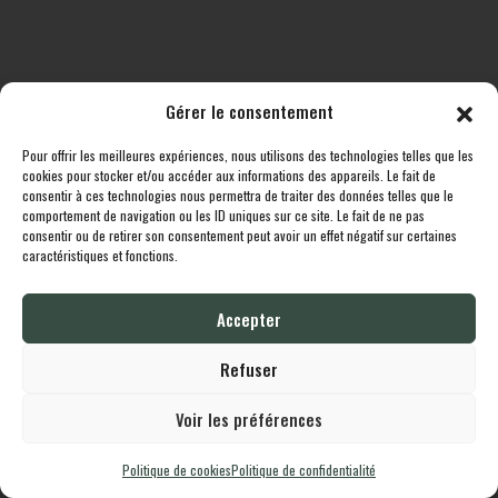
Gérer le consentement
Pour offrir les meilleures expériences, nous utilisons des technologies telles que les
Toutes les destinations
Boutique
Le cheptel
Contact
cookies pour stocker et/ou accéder aux informations des appareils. Le fait de
consentir à ces technologies nous permettra de traiter des données telles que le
comportement de navigation ou les ID uniques sur ce site. Le fait de ne pas
Lodgingcarp
propulsé fièrement par
Une création
Whornat.com
|
Mentions
consentir ou de retirer son consentement peut avoir un effet négatif sur certaines
Légales
|
Politique de confidentialité
caractéristiques et fonctions.
Accepter
English
Français
Refuser
Voir les préférences
Politique de cookies
Politique de confidentialité