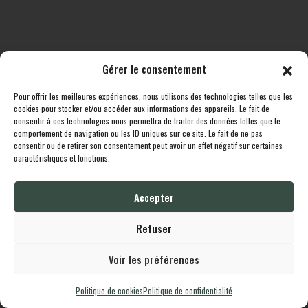
Gérer le consentement
Pour offrir les meilleures expériences, nous utilisons des technologies telles que les
Toutes les destinations
Boutique
Le cheptel
Contact
cookies pour stocker et/ou accéder aux informations des appareils. Le fait de
consentir à ces technologies nous permettra de traiter des données telles que le
comportement de navigation ou les ID uniques sur ce site. Le fait de ne pas
Lodgingcarp
propulsé fièrement par
Une création
Whornat.com
|
Mentions
consentir ou de retirer son consentement peut avoir un effet négatif sur certaines
Légales
|
Politique de confidentialité
caractéristiques et fonctions.
Accepter
English
Français
Refuser
Voir les préférences
Politique de cookies
Politique de confidentialité