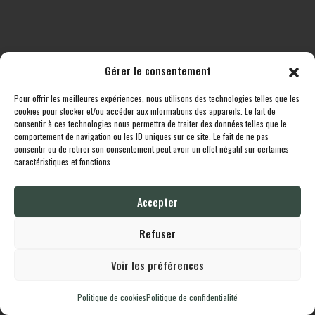
Gérer le consentement
Pour offrir les meilleures expériences, nous utilisons des technologies telles que les
Toutes les destinations
Boutique
Le cheptel
Contact
cookies pour stocker et/ou accéder aux informations des appareils. Le fait de
consentir à ces technologies nous permettra de traiter des données telles que le
comportement de navigation ou les ID uniques sur ce site. Le fait de ne pas
Lodgingcarp
propulsé fièrement par
Une création
Whornat.com
|
Mentions
consentir ou de retirer son consentement peut avoir un effet négatif sur certaines
Légales
|
Politique de confidentialité
caractéristiques et fonctions.
Accepter
English
Français
Refuser
Voir les préférences
Politique de cookies
Politique de confidentialité