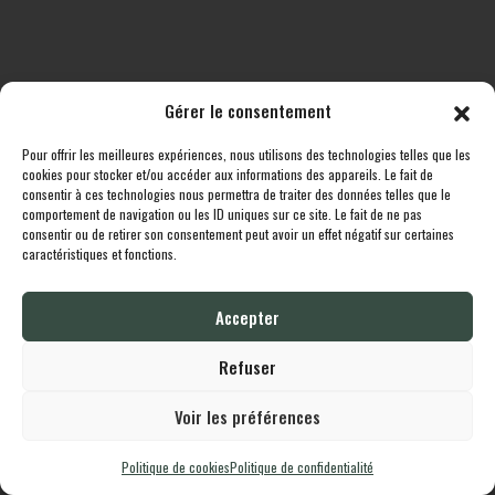
Gérer le consentement
Pour offrir les meilleures expériences, nous utilisons des technologies telles que les
Toutes les destinations
Boutique
Le cheptel
Contact
cookies pour stocker et/ou accéder aux informations des appareils. Le fait de
consentir à ces technologies nous permettra de traiter des données telles que le
comportement de navigation ou les ID uniques sur ce site. Le fait de ne pas
Lodgingcarp
propulsé fièrement par
Une création
Whornat.com
|
Mentions
consentir ou de retirer son consentement peut avoir un effet négatif sur certaines
Légales
|
Politique de confidentialité
caractéristiques et fonctions.
Accepter
English
Français
Refuser
Voir les préférences
Politique de cookies
Politique de confidentialité