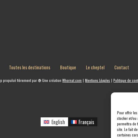
Toutes les destinations
Boutique
Le cheptel
Contact
rp
propulsé fièrement par
Une création
Whornat.com
|
Mentions Légales
|
Politique de conf
Pour offrir le
stocker et/ou 
English
Français
permettra de 
site. Le fait 
certaines cara