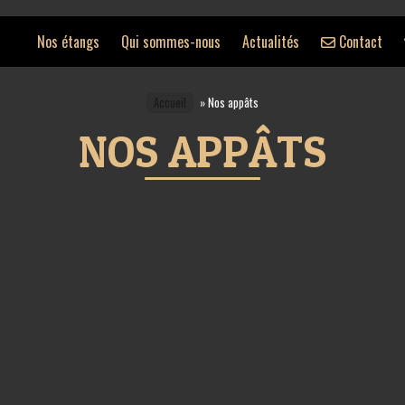
Nos étangs
Qui sommes-nous
Actualités
Contact
Accueil
»
Nos appâts
NOS APPÂTS