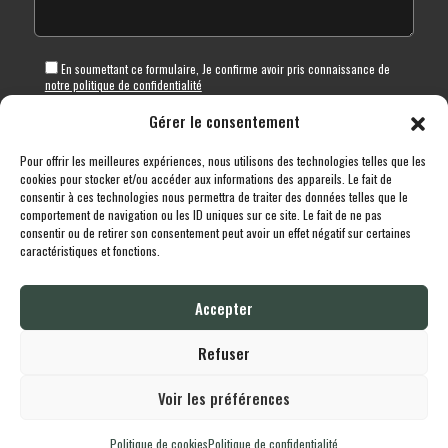
En soumettant ce formulaire, Je confirme avoir pris connaissance de
notre politique de confidentialité
Gérer le consentement
En soumettant ce formulaire, Je confirme avoir pris connaissance de
nos
conditions générales de vente
Pour offrir les meilleures expériences, nous utilisons des technologies telles que les
cookies pour stocker et/ou accéder aux informations des appareils. Le fait de
consentir à ces technologies nous permettra de traiter des données telles que le
comportement de navigation ou les ID uniques sur ce site. Le fait de ne pas
consentir ou de retirer son consentement peut avoir un effet négatif sur certaines
caractéristiques et fonctions.
Toutes les destinations
Boutique
Le cheptel
Contact
Accepter
Lodgingcarp
propulsé fièrement par
Une création
Whornat.com
|
Mentions
Légales
|
Politique de confidentialité
Refuser
Voir les préférences
Politique de cookies
Politique de confidentialité