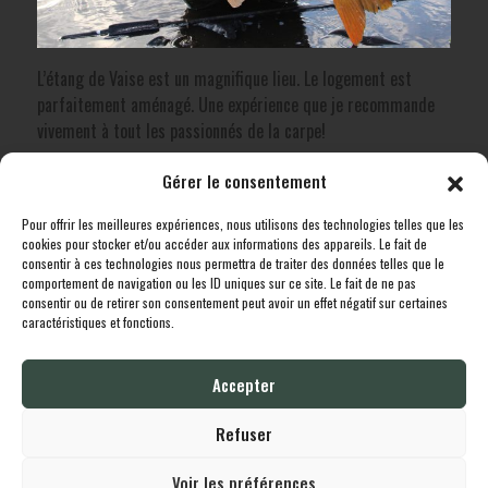
L’étang de Vaise est un magnifique lieu. Le logement est
parfaitement aménagé. Une expérience que je recommande
vivement à tout les passionnés de la carpe!
Gérer le consentement
Note:
Pour offrir les meilleures expériences, nous utilisons des technologies telles que les
Découvrez le lieu
cookies pour stocker et/ou accéder aux informations des appareils. Le fait de
consentir à ces technologies nous permettra de traiter des données telles que le
comportement de navigation ou les ID uniques sur ce site. Le fait de ne pas
consentir ou de retirer son consentement peut avoir un effet négatif sur certaines
caractéristiques et fonctions.
Toutes les destinations
Boutique
Le cheptel
Contact
Accepter
Lodgingcarp
propulsé fièrement par
Une création
Whornat.com
|
Mentions
Légales
|
Politique de confidentialité
Refuser
Voir les préférences