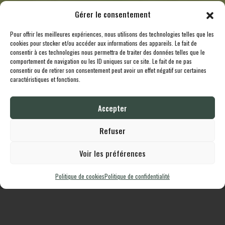
Gérer le consentement
Pour offrir les meilleures expériences, nous utilisons des technologies telles que les
cookies pour stocker et/ou accéder aux informations des appareils. Le fait de
consentir à ces technologies nous permettra de traiter des données telles que le
comportement de navigation ou les ID uniques sur ce site. Le fait de ne pas
consentir ou de retirer son consentement peut avoir un effet négatif sur certaines
caractéristiques et fonctions.
Toutes les destinations
Boutique
Le cheptel
Contact
Accepter
Lodgingcarp
propulsé fièrement par
Une création
Whornat.com
|
Mentions
Légales
|
Politique de confidentialité
Refuser
Voir les préférences
Politique de cookies
Politique de confidentialité