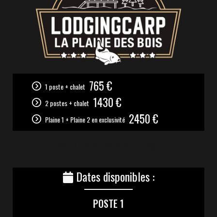
765 €
1 poste + chalet
1430 €
2 postes + chalet
2450 €
Plaine 1 + Plaine 2 en exclusivité
Voir la
Plaine des bois
– étang 1
Dates disponibles :
POSTE 1