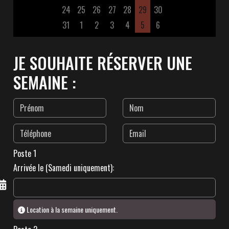
24
25
26
27
28
29
30
31
1
2
3
4
5
6
JE SOUHAITE RÉSERVER UNE
SEMAINE :
Poste 1
Arrivée le (Samedi uniquement):
Location à la semaine uniquement.