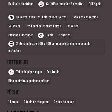
Bouilloire électrique
Cafetière (machine à dosette)
Grille-pain
Couverts, assiettes, bols, tasses, verres
Poêles et casseroles
Saladiers
Tire-bouchon et ouvre boites
Passoires
Planche à découper
Balais
2 chaises
2 lits simples de 800 x 200 cm recouverts d’une housse de
protection
EXTÉRIEUR
Table de pique-nique
Eau froide
Bloc sanitaire à quelques mètres
PÊCHE
1 barque
2 tapis de réception
2 sacs de pesée