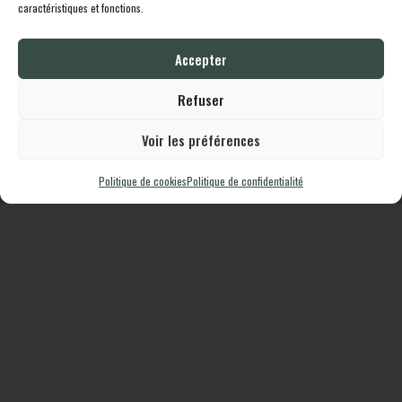
caractéristiques et fonctions.
Toutes les destinations
Boutique
Le cheptel
Contact
Accepter
Lodgingcarp
propulsé fièrement par
Une création
Whornat.com
|
Mentions
Légales
|
Politique de confidentialité
Refuser
Voir les préférences
Politique de cookies
Politique de confidentialité